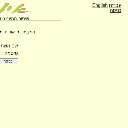
עברית
English
כניסה
דף בית
♦
אודות
♦
שם משתמ
סיסמה :